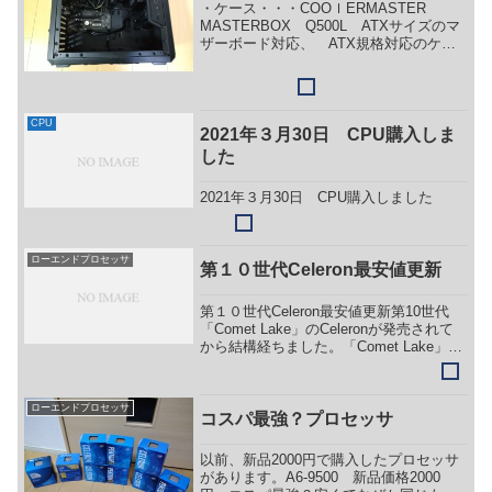
・ケース・・・COOｌERMASTER
MASTERBOX Q500L ATXサイズのマ
ザーボード対応、 ATX規格対応のケー
スとしては小さめのサイズ。 価格は
6500円弱。 質感は可もなく不可もな
く。 側面はガラスではなくアクリルパ
ネル、...
CPU
2021年３月30日 CPU購入しま
した
2021年３月30日 CPU購入しました
ローエンドプロセッサ
第１０世代Celeron最安値更新
第１０世代Celeron最安値更新第10世代
「Comet Lake」のCeleronが発売されて
から結構経ちました。「Comet Lake」の
価格も大分安定してきた模様。久しぶり
にWebのショッピングサイトを確認して
みましたら、「Celer...
ローエンドプロセッサ
コスパ最強？プロセッサ
以前、新品2000円で購入したプロセッサ
があります。A6-9500 新品価格2000