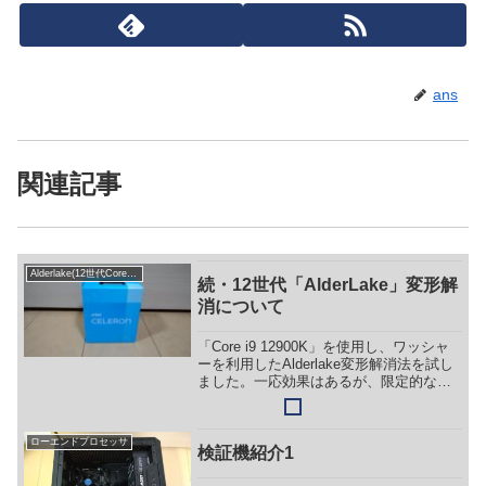
ans
関連記事
Alderlake(12世代Coreシリーズ)
続・12世代「AlderLake」変形解
消について
「Core i9 12900K」を使用し、ワッシャ
ーを利用したAlderlake変形解消法を試し
ました。一応効果はあるが、限定的なも
のでした。マザーボードの保証切れ、作
業時のピン折れの等のリスクにみあった
価値を見出せるかは人次第。ですが多
ローエンドプロセッサ
く...
検証機紹介1