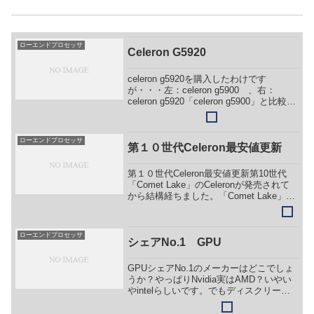
ローエンドプロセッサ
Celeron G5920
celeron g5920を購入したわけです
が・・・左：celeron g5900 、右：
celeron g5920「celeron g5900」と比較。
なんか、箱の色が全然違くね？写真で比
べるとわかりずらいですが、実物は明ら
かに違います。...
ローエンドプロセッサ
第１０世代Celeron最安値更新
第１０世代Celeron最安値更新第10世代
「Comet Lake」のCeleronが発売されて
から結構経ちました。「Comet Lake」の
価格も大分安定してきた模様。久しぶり
にWebのショッピングサイトを確認して
みましたら、「Celer...
ローエンドプロセッサ
シェアNo.1 GPU
GPUシェアNo.1のメーカーはどこでしょ
うか？やっぱりNvidia実はAMD？いやい
やintelらしいです。でもディスクリート
GPU出してないじゃん。確かにディスク
リートGPUは出ていませんが、Ryzenに