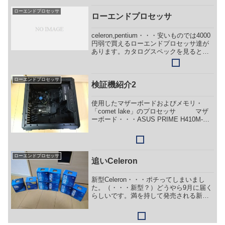
なくてCore iにあるものがあ...
ローエンドプロセッサ
ローエンドプロセッサ
celeron,pentium・・・安いものでは4000
円弱で買えるローエンドプロセッサ達が
あります。カタログスペックを見ると
「２コア２スレッド 3.1GHz」、「２コ
ア4スレッド 3.7GHｚ」等々、正直微妙
と言わざる負えません。わざわざ...
ローエンドプロセッサ
検証機紹介2
使用したマザーボードおよびメモリ・
「comet lake」のプロセッサ マザ
ーボード・・・ASUS PRIME H410M-
A メモリ・・・Kingston DDR4
2666（型番は不明） ・「coffee lake」
のプロセッサ...
ローエンドプロセッサ
追いCeleron
新型Celeron・・・ポチってしまいまし
た。（・・・新型？）どうやら9月に届く
らしいです。満を持して発売される新型
Celeronについてスペックのおさらいと価
格の確認をしてみましょう。・New！
Celeron G5905 3.50GHz...