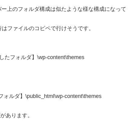
ルサーバー上のフォルダ構成は似たような様な構成になって
移行はファイルのコピペで行けそうです。
したフォルダ】\wp-content\themes
ublic_html\wp-content\themes
ダがあります。