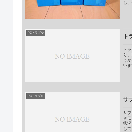
し、
PCトラブル
ト
トラ
り、
うか
いま
PCトラブル
サ
サブ
きモ
状況
して